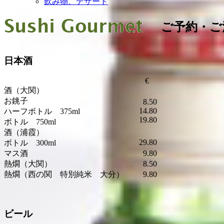
飲み物、デザート
ご予約・ご注文は T
日本酒
€
酒（大関）
お銚子
8.50
14.80
ハーフボトル 375ml
19.80
ボトル 750ml
酒（浦霞）
29.80
ボトル 300ml
マス酒
9.80
熱燗（大関）
8.50
熱燗（西の関 特別純米 大分）
9.80
ビール