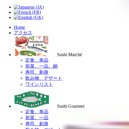
Home
アクセス
Sushi Marché
定食、単品
前菜、一品、鍋
寿司、刺身
飲み物、デザート
ワインリスト
Sushi Gourmet
定食、単品
前菜、一品
寿司、刺身