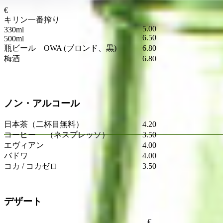
€
キリン一番搾り
5.00
330ml
6.50
500ml
瓶ビール OWA (ブロンド、黒)
6.80
梅酒
6.80
ノン・アルコール
日本茶
（二杯目無料）
4.20
コーヒー
（ネスプレッソ）
3.50
エヴィアン
4.00
バドワ
4.00
コカ / コカゼロ
3.50
デザート
€