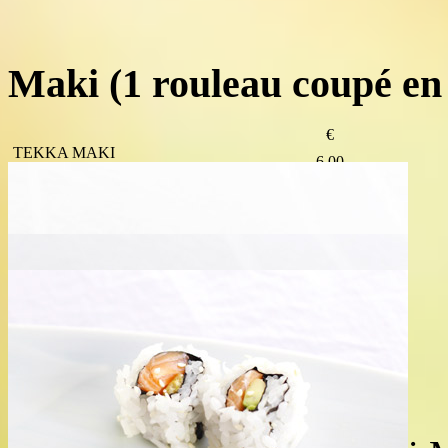
Maki
(1 rouleau coupé en 
€
TEKKA MAKI
6.00
6 pièces de Thon
SHAKE MAKI
6.00
6 pièces de Saumon
CALIFORNIA MAKI
6.50
6 pièces, Avocat, Concombre, Surimi
SAUMON AVOCAT MAKI
8.00
6 pièces, Saumon, Avocat
KANI AVOCAT MAKI
8.50
6 pièces, Crabe, Avocat
IKURA MAKI
8.00
6 pièces d’Œufs de Saumon
UNAGI MAKI
8.00
6 pièces d’Anguilles grillées
NEGI TORO MAKI
9.00
6 pièces de Thon gras*