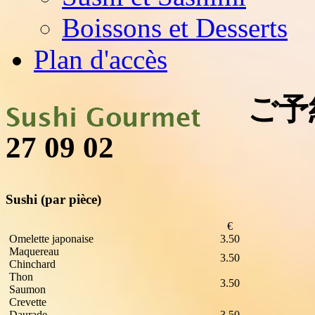
Boissons et Desserts
Plan d'accès
ご予約・
27 09 02
Sushi
(par pièce)
€
Omelette japonaise
3.50
Maquereau
3.50
Chinchard
Thon
3.50
Saumon
Crevette
Daurade
3.50